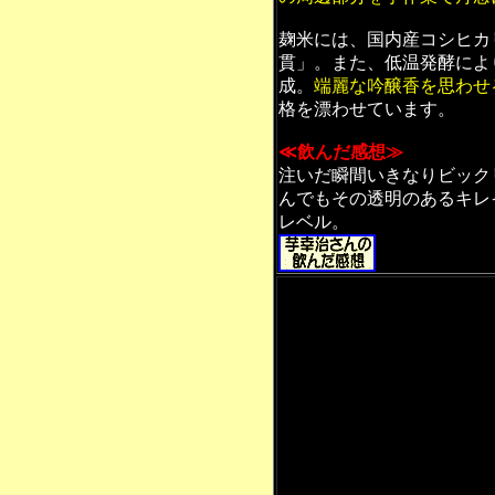
麹米には、国内産コシヒカ
貫」。また、低温発酵によ
成。
端麗な吟醸香を思わせ
格を漂わせています。
≪飲んだ感想≫
注いだ瞬間いきなりビック
んでもその透明のあるキレ
レベル。