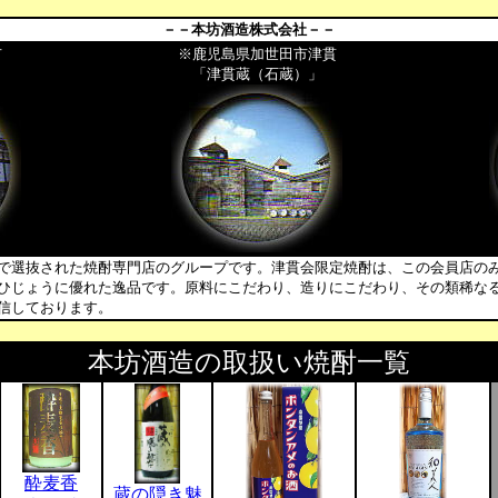
－－本坊酒造株式会社－－
市
※鹿児島県加世田市津貫
「津貫蔵（石蔵）」
で選抜された焼酎専門店のグループです。津貫会限定焼酎は、この会員店の
ひじょうに優れた逸品です。原料にこだわり、造りにこだわり、その類稀な
信しております。
本坊酒造の取扱い焼酎一覧
酔麦香
蔵の隠き魅