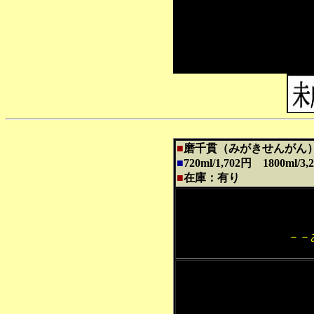
■
磨千貫（みがきせんが
■
720ml/1,702円 1800ml
■
在庫：有り
－－