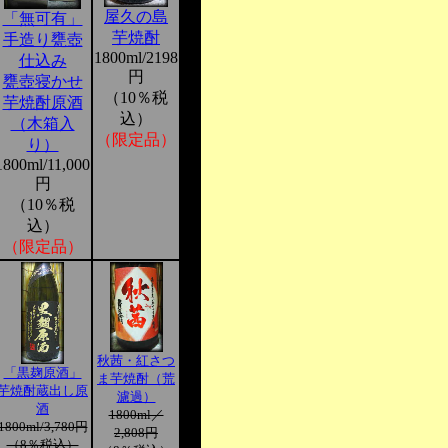
屋久の島
「無可有」
芋焼酎
手造り甕壺
1800ml/2198
仕込み
円
甕壺寝かせ
（10％税
芋焼酎原酒
込）
（木箱入
（限定品）
り）
1800ml/11,000
円
（10％税
込）
（限定品）
秋茜・紅さつ
「黒麹原酒」
ま芋焼酎（荒
芋焼酎蔵出し原
濾過）
酒
1800ml／
1800ml/3,780円
2,808円
（8％税込）