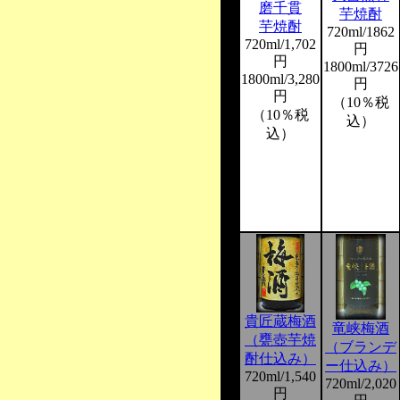
磨千貫
芋焼酎
芋焼酎
720ml/1862
720ml/1,702
円
円
1800ml/3726
1800ml/3,280
円
円
（10％税
（10％税
込）
込）
貴匠蔵梅酒
竜峡梅酒
（甕壺芋焼
（ブランデ
酎仕込み）
ー仕込み）
720ml/1,540
720ml/2,020
円