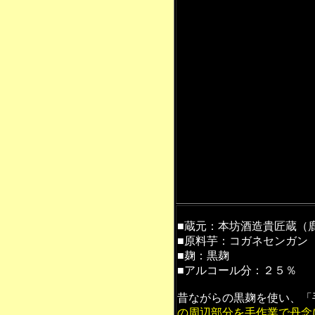
■蔵元：本坊酒造貴匠蔵（
■原料芋：コガネセンガン
■麹：黒麹
■アルコール分：２５％
昔ながらの黒麹を使い、「
の周辺部分を手作業で丹念