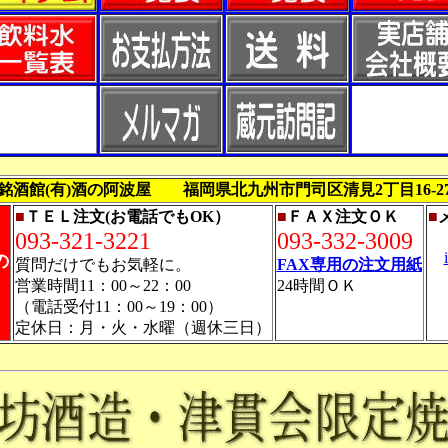
銘酒館(有)酒の阿波屋 福岡県北九州市門司区清見2丁目16-2
■
ＴＥＬ注文(お電話でもOK）
■
ＦＡＸ注文ＯＫ
■
093-321-3221
093-332-3009
（
の
質問だけでもお気軽に。
FAX専用の注文用紙
営業時間11：00～22：00
24時間ＯＫ
（電話受付11：00～19：00）
定休日：月・火・水曜（週休三日）