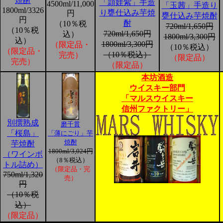
焼酎
「頴娃紫」手造
4500ml/11,000
「玉茜」手造り
1800ml/3326
り甕仕込み芋焼
円
甕仕込み芋焼酎
円
酎
（10％税
720ml/1,650円
（10％税
720ml/1,650円
込）
1800ml/3,300円
込）
1800ml/3,300円
（限定品・
（10％税込）
（限定品・
（10％税込）
完売）
（限定品）
完売）
（限定品）
本坊酒造
ウイスキー部門
「マルスウイスキー
信州ファクトリー」
別撰熟成
磨千貫
「桜島」
「薄にごり」芋
焼酎
芋焼酎
1800ml/3,024円
（ワインボ
（8％税込）
トル詰め）
（限定品・完
750ml/1,320
売）
円
（10％税
込）
（限定品）