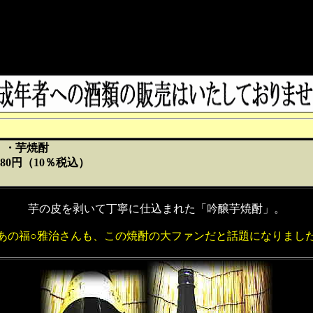
500ml/1,320
700ml/4,180
円
円
（10％税
（10％税
込）
込）
ん）・芋焼酎
/3,280円（10％税込）
芋の皮を剥いて丁寧に仕込まれた「吟醸芋焼酎」。
あの福○雅治さんも、この焼酎の大ファンだと話題になりまし