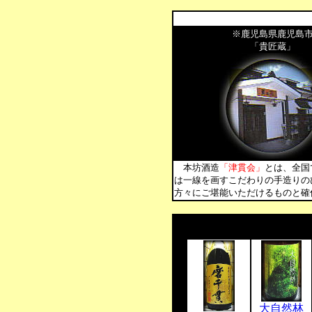
※鹿児島県鹿児島
「貴匠蔵」
本坊酒造
「津貫会」
とは、全国
は一線を画すこだわりの手造りの
方々にご堪能いただけるものと確
大自然林