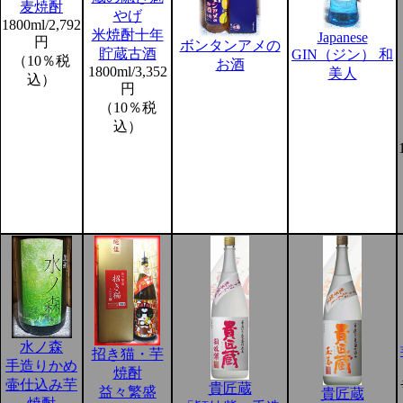
麦焼酎
やげ
1800ml/2,792
米焼酎十年
Japanese
円
ボンタンアメの
貯蔵古酒
GIN（ジン） 和
（10％税
お酒
1800ml/3,352
美人
込）
円
（10％税
込）
水ノ森
招き猫・芋
手造りかめ
焼酎
壷仕込み芋
貴匠蔵
益々繁盛
貴匠蔵