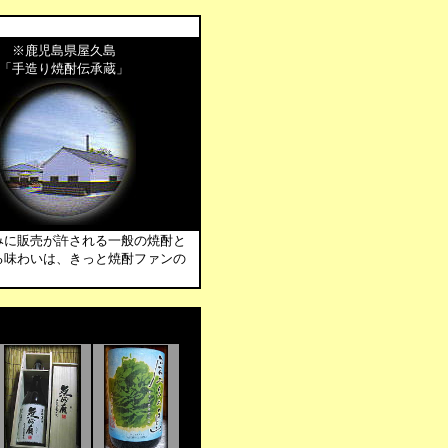
※鹿児島県屋久島
「手造り焼酎伝承蔵」
みに販売が許される一般の焼酎と
る味わいは、きっと焼酎ファンの