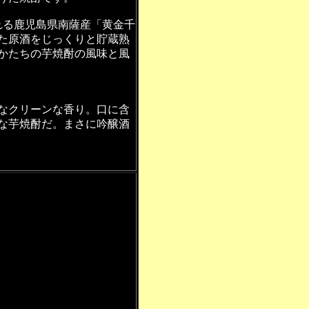
れる鹿児島県南薩産「黄金千
た原酒をじっくりと貯蔵熟
かたちの芋焼酎の風味と風
なクリーンな香り。口に含
な芋焼酎だ。まさに吟醸酒