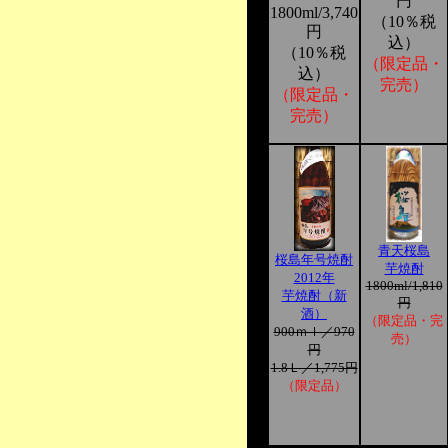
円
1800ml/3,740
（10％税
円
込）
（10％税
（限定品・
込）
完売）
（限定品・
完売）
青天桜島
桜島年号焼酎
芋焼酎
2012年
1800ml/1,810
芋焼酎（新
円
酒）
（限定品・完
900ｍｌ／970
売）
円
1.8Ｌ／1,775円
（限定品）