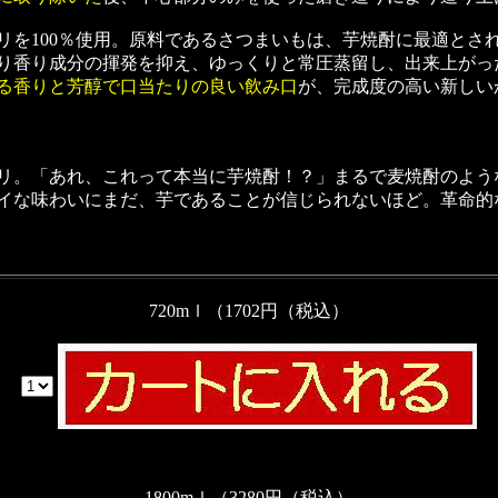
リを100％使用。原料であるさつまいもは、芋焼酎に最適とさ
り香り成分の揮発を抑え、ゆっくりと常圧蒸留し、出来上がっ
る香りと芳醇で口当たりの良い飲み口
が、完成度の高い新しい
リ。「あれ、これって本当に芋焼酎！？」まるで麦焼酎のよう
イな味わいにまだ、芋であることが信じられないほど。革命的
720mｌ（1702円（税込）
1800mｌ（3280円（税込）