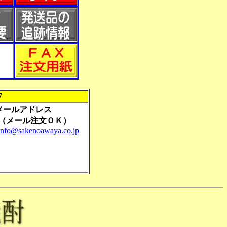
7
メールアドレス
メール注文ＯＫ）
info@sakenoawaya.co.jp