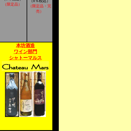
（8％税込）
（限定品）
（限定品・完
売）
本坊酒造
ワイン部門
シャトーマルス